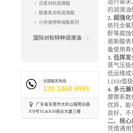
运行需求
日系对标润滑脂
的润滑油
欧美系对标润滑脂
2. 超
小亦虫特种油脂系列
依托全氟
酐等腐蚀
国际对标特种润滑油
易斯酸表
备使用寿
3. 低挥
蒸气压极
低运维成
LD50
全国服务热线
130 1868 6991
4. 多元
摩擦系数
优异，能
广东省东莞市大岭山镇莞长路
878号YL&JGH商业大厦三楼
良好，不
二、核心
凭借通用