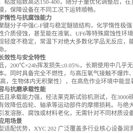
。粘度指数高达150-400，随分子量优化调整后
膜，保障设备在不同工况下运转顺畅。
强化学惰性与抗腐蚀能力
聚醚分子中强C-F键与稳定醚链结构，化学惰性极
性介质侵蚀，甚至能在液氧、UF6等特殊腐蚀性环
现轻度不稳定，常温下对绝大多数化学品无反应，
命。
发长效性与安全特性
低，200℃×24h挥发损失≤0.05%，长期使用中
本。同时具备完全不燃性，与高压氧气接触不爆炸
值极高，生物体内无积聚性），在高危作业环境中能
兼容与抗磨承载性能
低且承载能力强，经法莱克斯试验机测试，在300
有效降低齿轮、轴承等运动部件的摩擦损耗。与绝
引发溶胀、腐蚀或材料老化，无需针对不同材质设
应用场景
型适配优势，XYC 202 广泛覆盖多行业核心设备