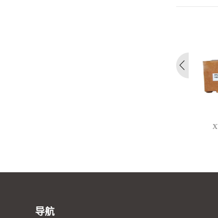
XYC 204 轴承专用全氟聚醚润
X
滑...
导航