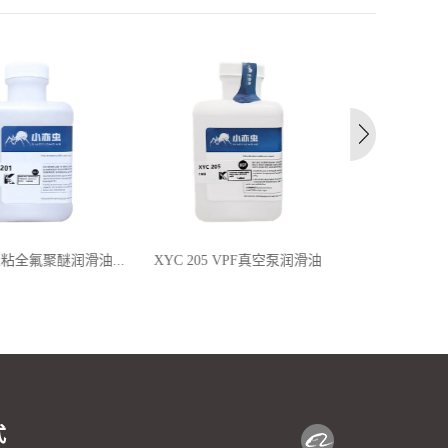
 超粘全氟聚醚润滑油...
XYC 205 VPF真空泵润滑油
XYC 208 
润
式