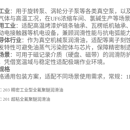
工业
：用于旋转泵、涡轮分子泵等各类真空泵，以
气体与高温工况，在UF6浓缩车间、氯碱生产等场
用工业
：适配高温烤漆炉链条轴承、瓦楞纸机轴承
动电接触器等机电设备，兼顾润滑性能与抗电弧能
导体行业
：作为真空机械泵润滑油，适配等离子刻蚀
发特性可避免油蒸气污染腔体与芯片，保障精密制
场景
：可用于磁记录介质（硬盘、磁带）的润滑防
，凭借宽温域与稳定性适配极端作业环境。
规格
格通用包装方案，适配不同场景使用需求，常规：1K
C 203 精密工业型全氟聚醚润滑油
C 201 超粘全氟聚醚润滑油