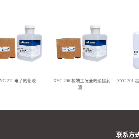
YC 211 电子氟化液
XYC 206 极端工况全氟聚醚润
XYC 201
滑...
联系方