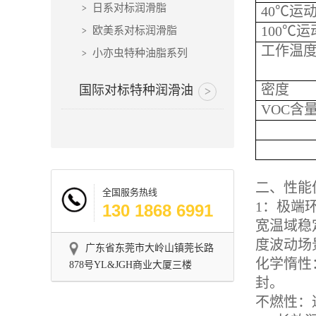
日系对标润滑脂
40℃运
100℃
欧美系对标润滑脂
工作温
小亦虫特种油脂系列
密度
国际对标特种润滑油
VOC含
二、性能
全国服务热线
1：极端
130 1868 6991
宽温域稳
度波动场
广东省东莞市大岭山镇莞长路
化学惰性
878号YL&JGH商业大厦三楼
封。
不燃性：