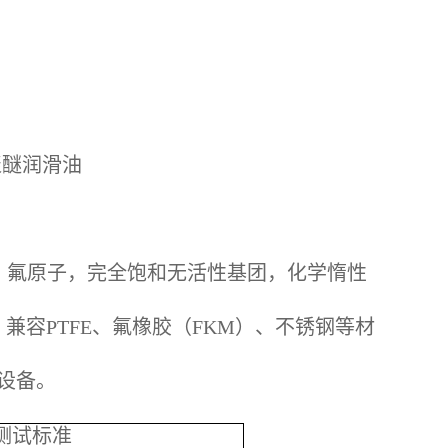
氟聚醚润滑油
碳、氧、氟原子，完全饱和无活性基团，化学惰性
容PTFE、氟橡胶（FKM）、不锈钢等材
工设备。
测试标准