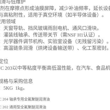
润滑与低维护
增稠剂在摩擦点形成油膜屏障，减少补油频率，延长设
与高粘附性，适用于真空环境（如半导体设备）。
应用领域
：天窗导轨、挡风玻璃雨刮电机、通风口滑块。
：灌装线轴承、传送带关节（需NSF H1认证）。
：光学器件调节机构、实验室设备（无残留污染）
：高温链条润滑（烘烤设备输送带）、化工泵密封
定位
YC 203以中等粘度平衡高低温性能，在汽车、食
规格与采购信息
5KG 1kg。
C 204 轴承专用全氟聚醚润滑油
C 202 通用型全氟聚醚润滑油