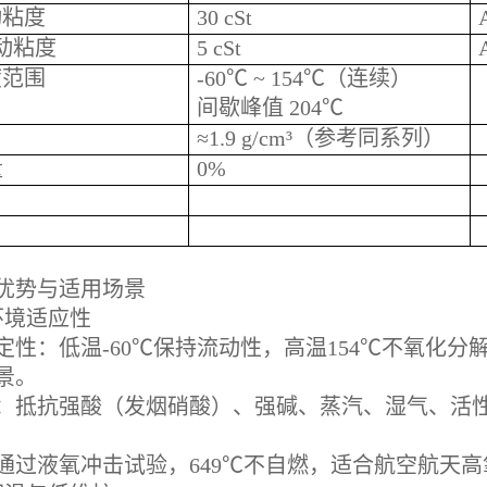
动粘度
30 cSt
运动粘度
5 cSt
度范围
-60℃ ~ 154℃（连续）
间歇峰值 204℃
≈1.9 g/cm³（参考同系列）
量
0%
优势与适用场景
环境适应性
定性：低温-60℃保持流动性，高温154℃不氧化
景。
：抵抗强酸（发烟硝酸）、强碱、蒸汽、湿气、活
通过液氧冲击试验，649℃不自燃，适合航空航天高