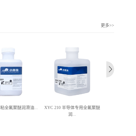
更多>>
 超粘全氟聚醚润滑油...
XYC 210 半导体专用全氟聚醚
XYC 208 
润...
润