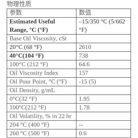
物理性质
参数
数值
Estimated Useful
–15/350 °C (5/662
Range, °C (°F)
°F)
Base Oil Viscosity, cSt
20“C (68 °F)
2610
40°C(104 °F)
738
100“C (212 °F)
64.6
Oil Viscosity Index
157
Oil Pour Point, °C (°F)
-15 (5)
Oil Density, g/mL
0°C(32 °F)
1.95
100°C(212 °F)
1.78
Oil Volatility, % in 22 hr
204 °C (400 °F)
--
260 °C (500 °F)
0.6