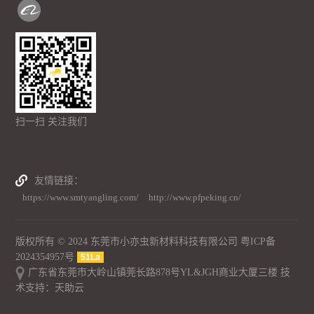
扫一扫 关注我们
友情链接
https://www.smtyangling.com/
http://www.pfpeking.cn/
版权所有 © 2024 东莞市小亦虫新材料科技有限公司
粤ICP备
2024354957号
51La
广东省东莞市大岭山镇莞长路878号YL&JGH商业大厦三楼 技
术支持：
天助云