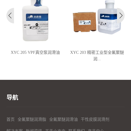
滑
XYC 205 VPF真空泵润滑油
XYC 203 精密工业型全氟聚醚
润...
导航
首页
全氟聚醚润滑脂
全氟聚醚润滑油
干性皮膜润滑剂