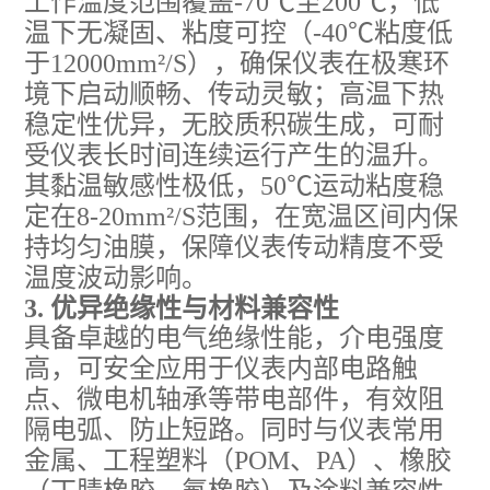
工作温度范围覆盖-70℃至200℃，低
温下无凝固、粘度可控（-40℃粘度低
于12000mm²/S），确保仪表在极寒环
境下启动顺畅、传动灵敏；高温下热
稳定性优异，无胶质积碳生成，可耐
受仪表长时间连续运行产生的温升。
其黏温敏感性极低，50℃运动粘度稳
定在8-20mm²/S范围，在宽温区间内保
持均匀油膜，保障仪表传动精度不受
温度波动影响。
3. 优异绝缘性与材料兼容性
具备卓越的电气绝缘性能，介电强度
高，可安全应用于仪表内部电路触
点、微电机轴承等带电部件，有效阻
隔电弧、防止短路。同时与仪表常用
金属、工程塑料（POM、PA）、橡胶